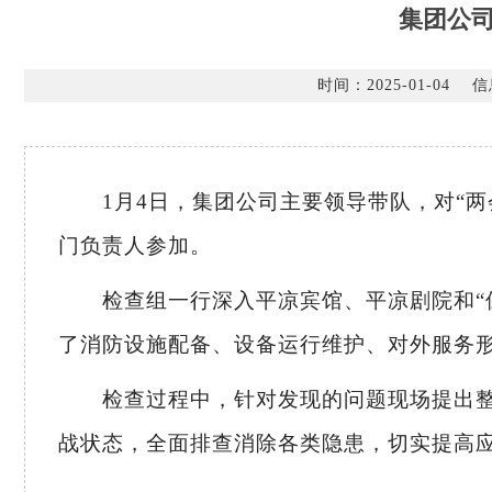
集团公司
时间：2025-01-04
信
1月4日，集团公司主要领导带队，对“两
门负责人参加。
检查组一行深入平凉宾馆、平凉剧院和
了消防设施配备、设备运行维护、对外服务
检查过程中，针对发现的问题现场提出
战状态，
全面排查消除各类隐患，切实
提高